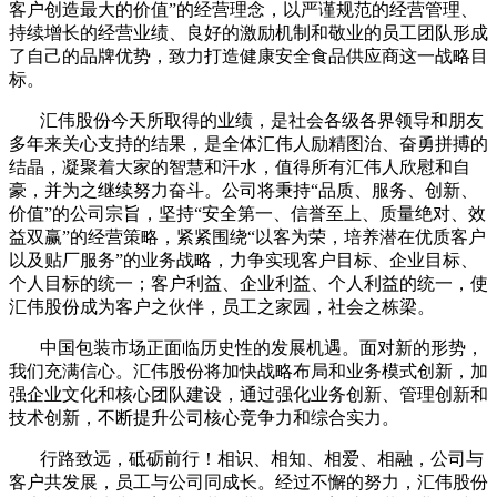
客户创造最大的价值”的经营理念，以严谨规范的经营管理、
持续增长的经营业绩、良好的激励机制和敬业的员工团队形成
了自己的品牌优势，致力打造健康安全食品供应商这一战略目
标。
汇伟股份今天所取得的业绩，是社会各级各界领导和朋友
多年来关心支持的结果，是全体汇伟人励精图治、奋勇拼搏的
结晶，凝聚着大家的智慧和汗水，值得所有汇伟人欣慰和自
豪，并为之继续努力奋斗。公司将秉持“品质、服务、创新、
价值”的公司宗旨，坚持“安全第一、信誉至上、质量绝对、效
益双赢”的经营策略，紧紧围绕“以客为荣，培养潜在优质客户
以及贴厂服务”的业务战略，力争实现客户目标、企业目标、
个人目标的统一；客户利益、企业利益、个人利益的统一，使
汇伟股份成为客户之伙伴，员工之家园，社会之栋梁。
中国包装市场正面临历史性的发展机遇。面对新的形势，
我们充满信心。汇伟股份将加快战略布局和业务模式创新，加
强企业文化和核心团队建设，通过强化业务创新、管理创新和
技术创新，不断提升公司核心竞争力和综合实力。
行路致远，砥砺前行！相识、相知、相爱、相融，公司与
客户共发展，员工与公司同成长。经过不懈的努力，汇伟股份